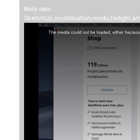
Mots clés:
SketchUp
modélisation
rendu
twilight
ar
This
The media could not be loaded, either because
is
a
modal
window.