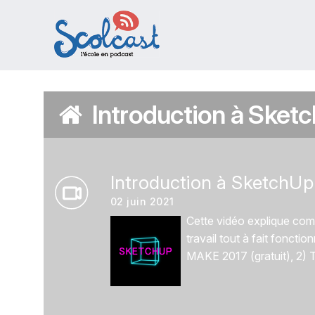
Aller au contenu principal
Introduction à Sketc
Introduction à SketchUp 
02 juin 2021
Cette vidéo explique comm
travail tout à fait foncti
MAKE 2017 (gratuit), 2) T