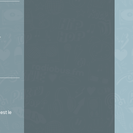
.
est le