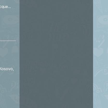
cque...
u Kosovo,