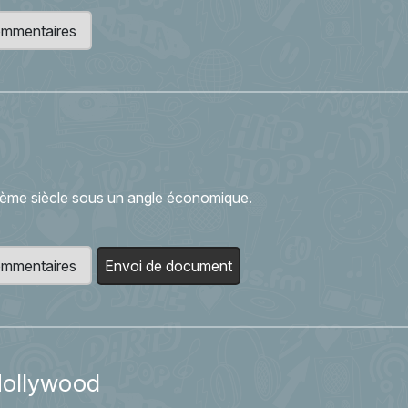
 commentaires
gtième siècle sous un angle économique.
 commentaires
Envoi de document
Hollywood