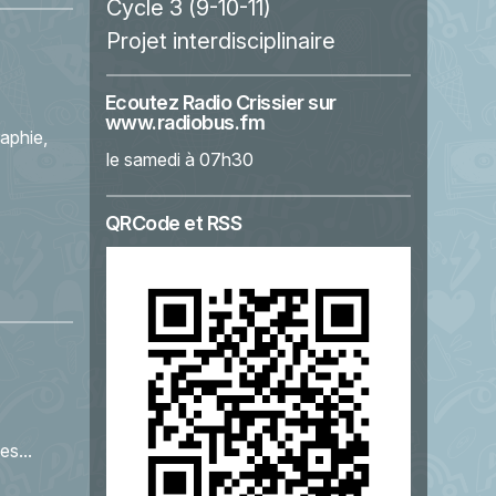
Cycle 3 (9-10-11)
Projet interdisciplinaire
Ecoutez Radio Crissier sur
www.radiobus.fm
aphie,
le samedi à 07h30
QRCode et RSS
es...