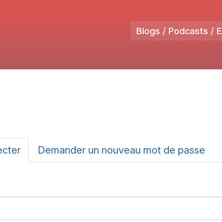
Blogs / Podcasts / 
ux
ecter
(onglet
Demander un nouveau mot de passe
actif)