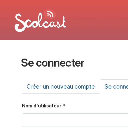
Aller au contenu principal
Se connecter
Onglets principa
Créer un nouveau compte
Se conn
Nom d'utilisateur
*