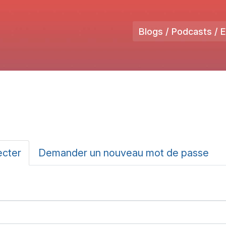
Blogs / Podcasts / 
ux
ecter
(onglet
Demander un nouveau mot de passe
actif)