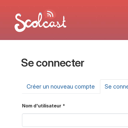
Aller au contenu principal
Se connecter
Onglets principa
Créer un nouveau compte
Se conn
Nom d'utilisateur
*