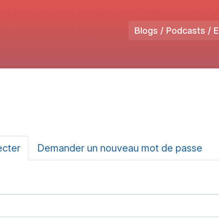
Blogs / Podcasts / 
ux
ecter
(onglet
Demander un nouveau mot de passe
actif)