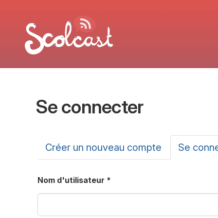
Aller au contenu principal
Se connecter
Onglets principa
Créer un nouveau compte
Se conn
Nom d'utilisateur
*