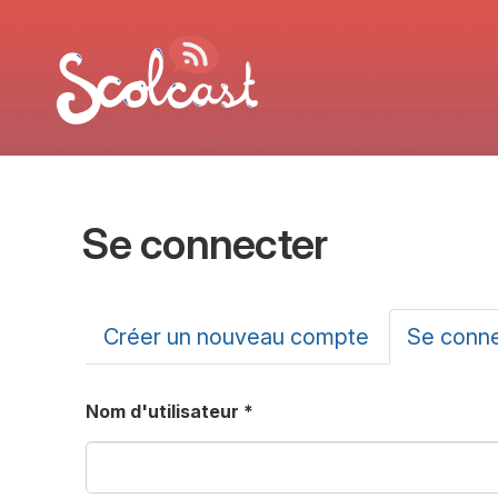
Aller au contenu principal
Se connecter
Onglets principa
Créer un nouveau compte
Se conn
Nom d'utilisateur
*