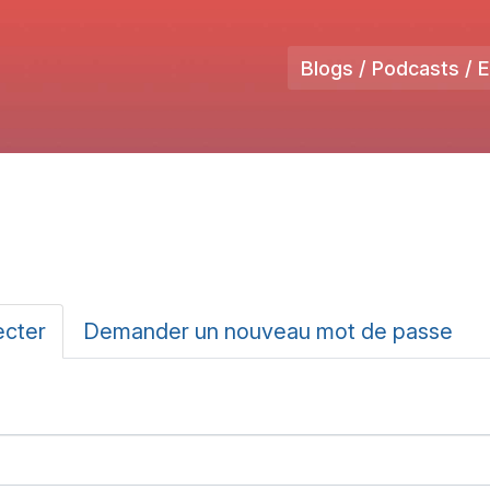
Blogs / Podcasts / 
ux
ecter
(onglet
Demander un nouveau mot de passe
actif)