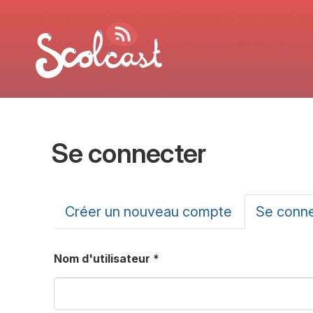
Aller au contenu principal
Se connecter
Onglets principa
Créer un nouveau compte
Se conn
Nom d'utilisateur
*