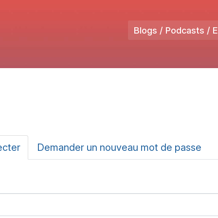
Blogs / Podcasts / 
ux
ecter
(onglet
Demander un nouveau mot de passe
actif)