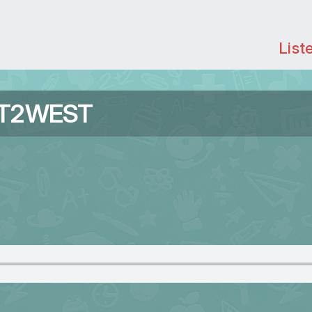
List
ST2WEST