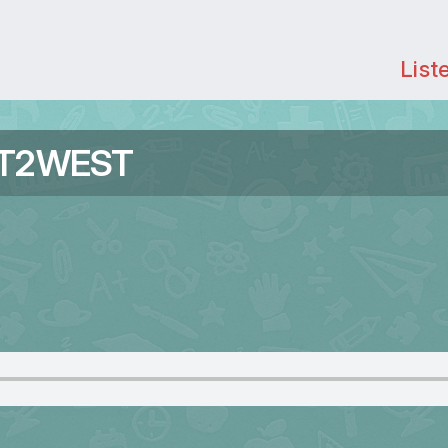
List
ST2WEST