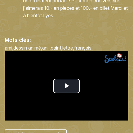
un ordinateur portable.Pour mon anniversaire,
j'aimerais 10.- en pièces et 100.- en billet.Merci et
à bientôt.Lyes
Mots clés:
ami
dessin animé
ani..paint
lettre
français
Play
Video