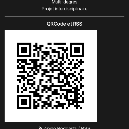
Multi-degrés
Projet interdisciplinaire
QRCode et RSS
Apple Podcasts
/
RSS