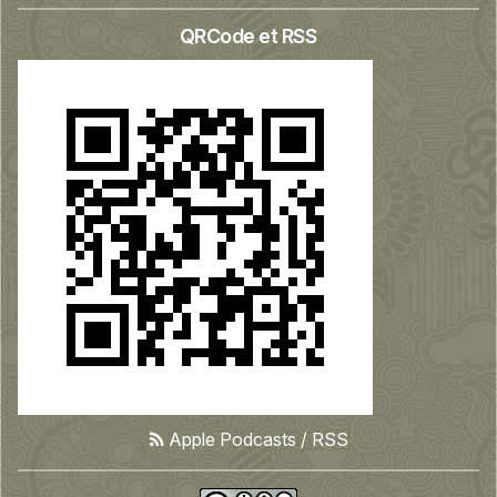
QRCode et RSS
Apple Podcasts
/
RSS