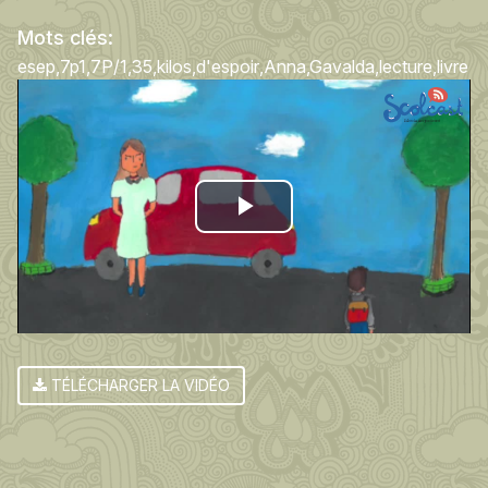
Mots clés:
esep
7p1
7P/1
35
kilos
d'espoir
Anna
Gavalda
lecture
livre
Play
Video
TÉLÉCHARGER LA VIDÉO