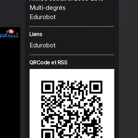
Multi-degrés
Edurobot
Liens
Edurobot
QRCode et RSS