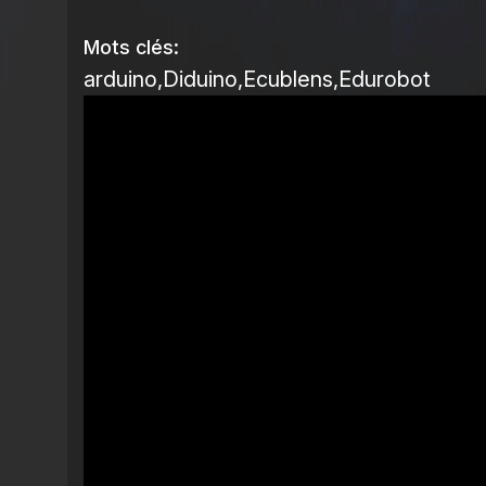
Mots clés:
arduino
Diduino
Ecublens
Edurobot