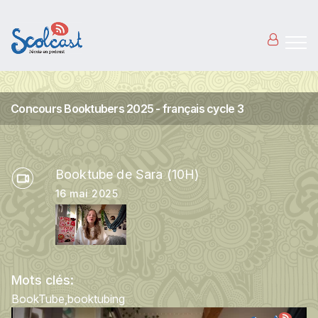
Aller au contenu principal
Concours Booktubers 2025 - français cycle 3
Booktube de Sara (10H)
16 mai 2025
Mots clés:
BookTube
booktubing