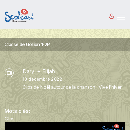
Aller au contenu principal
Classe de Gollion 1-2P
Daryl + Elijah
10 décembre 2022
Clips de Noël autour de la chanson : Vive l'hiver
Mots clés:
Clips