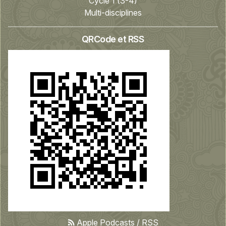
Cycle 1 (3-4)
Multi-disciplines
QRCode et RSS
Apple Podcasts
/
RSS