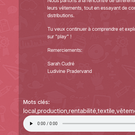
Nous partons à la rencontre de différente
leurs vêtements, tout en essayant de com
distributions.
Tu veux continuer à comprendre et explo
sur "play" !
Remerciements:
Sarah Cudré
Ludivine Pradervand
Mots clés:
local
production
rentabilité
textile
vêtem