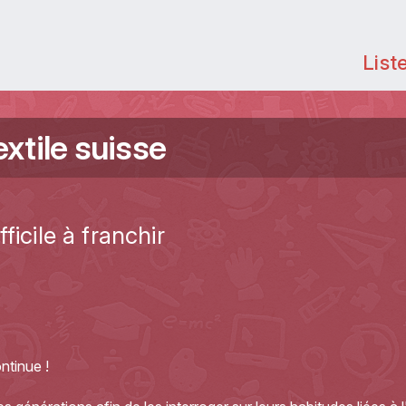
List
extile suisse
ficile à franchir
ntinue !