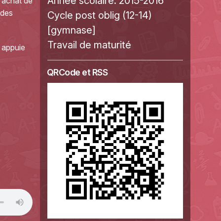
Année scolaire:
2015-2016
l'achat de
ndes
Cycle post oblig (12-14)
[gymnase]
Travail de maturité
 appuie
QRCode et RSS