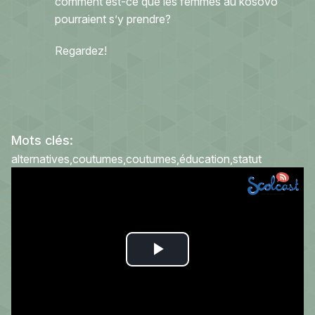
comment est-ce que les femmes au kosovo
pourraient s’y prendre?
Regardez!
Mots clés:
alternatives
coutumes
coutumes
éducation
statut
Play
Video