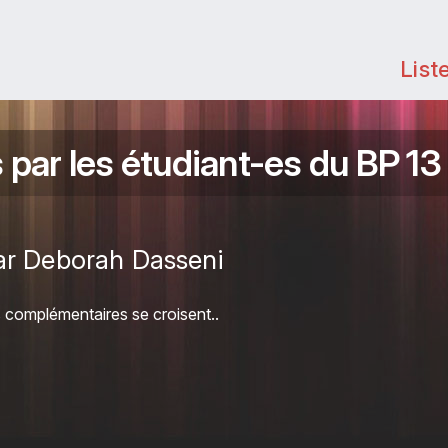
List
 par les étudiant-es du BP 13
par Deborah Dasseni
s complémentaires se croisent..