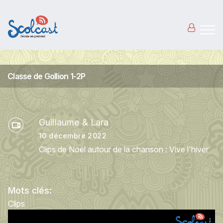
Aller au contenu principal
Classe de Gollion 1-2P
Guillaume & Lara
10 décembre 2022
Clips de Noël autour de la chanson : Vive l'hiver
Mots clés:
Clips