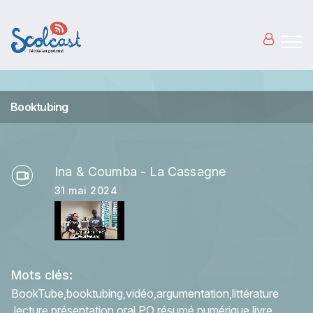
Aller au contenu principal
Booktubing
Ina & Coumba - La Cassagne
31 mai 2024
Mots clés:
BookTube
booktubing
vidéo
argumentation
littérature
lecture
présentation
oral
PO
résumé
numérique
livre