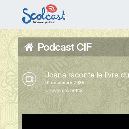
Aller au contenu principal
Podcast CIF
Joana raconte le livre d
01 décembre 2025
Un livre devinettes