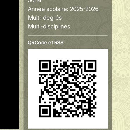
Jorat
Année scolaire:
2025-2026
Multi-degrés
Multi-disciplines
QRCode et RSS