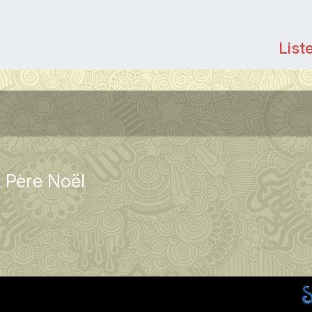
List
u Père Noël