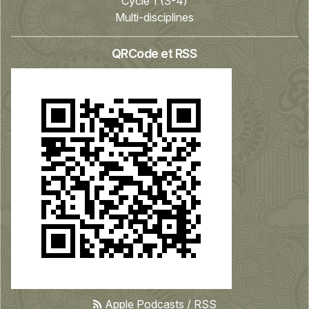
Cycle 1 (3-4)
Multi-disciplines
QRCode et RSS
Apple Podcasts
/
RSS