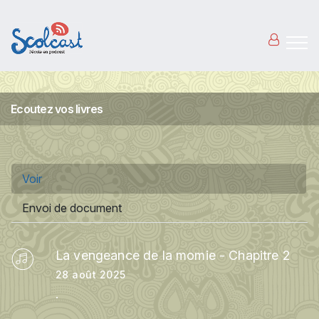
Aller au contenu principal
Ecoutez vos livres
Onglets principaux
Voir
(onglet actif)
Envoi de document
La vengeance de la momie - Chapitre 2
28 août 2025
.