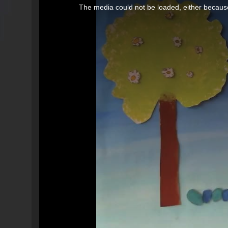
The media could not be loaded, either because
is
a
modal
window.