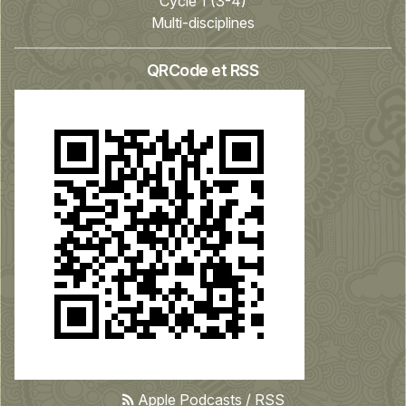
Cycle 1 (3-4)
Multi-disciplines
QRCode et RSS
Apple Podcasts
/
RSS