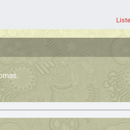
List
homas.