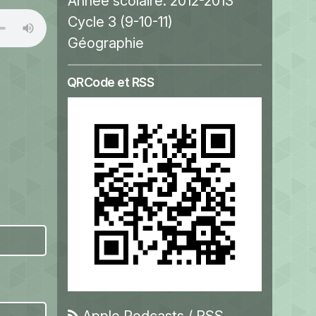
Année scolaire:
2012-2013
Cycle 3 (9-10-11)
Géographie
QRCode et RSS
Apple Podcasts
/
RSS