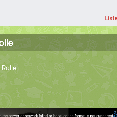
List
olle
 Rolle
 the server or network failed or because the format is not supported.