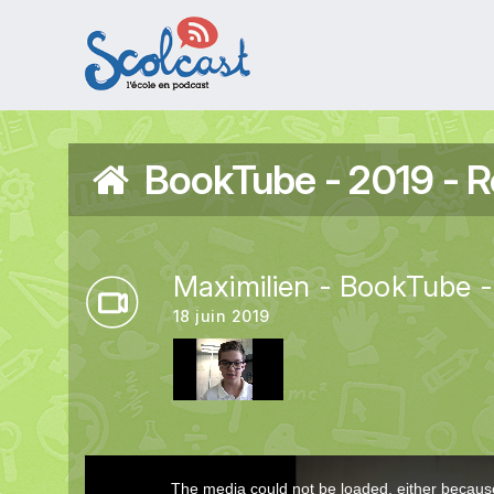
Aller au contenu principal
BookTube - 2019 - R
Maximilien - BookTube -
18 juin 2019
This
The media could not be loaded, either because