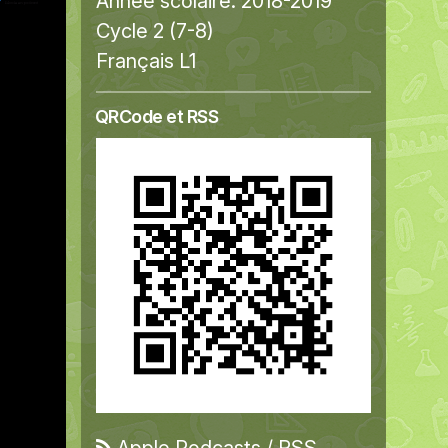
Année scolaire:
2018-2019
Cycle 2 (7-8)
Français L1
QRCode et RSS
Apple Podcasts
/
RSS