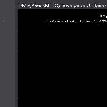
DMG
PRessMITIC
sauvegarde
Utilitair
This
HLS p
is
https://www.scolcast.ch:1935/vod/mp4:
a
modal
window.