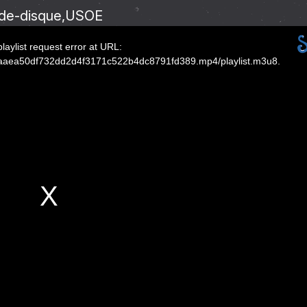
e-de-disque
USOE
laylist request error at URL:
39aaea50df732dd2d4f3171c522b4dc8791fd389.mp4/playlist.m3u8.