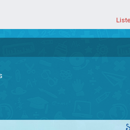
List
s