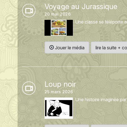
Voyage au Jurassique
20 mai 2026
Une classe se téléporte a
Jouer le média
lire la suite +
Loup noir
25 mars 2026
Une histoire imaginée par 