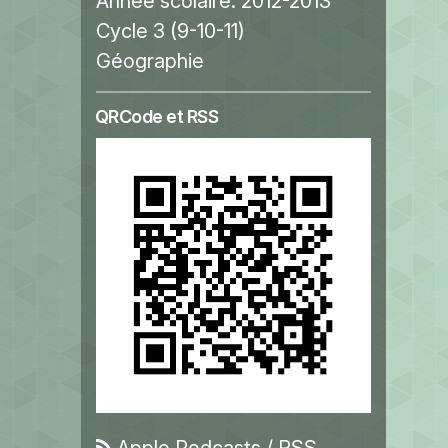
Année scolaire:
2012-2013
Cycle 3 (9-10-11)
Géographie
QRCode et RSS
Apple Podcasts
/
RSS