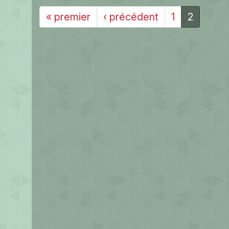
« premier
‹ précédent
1
2