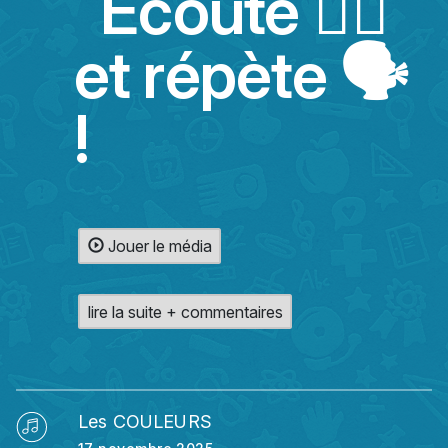
Ecoute 👂🏻
et répète 🗣️
!
Jouer le média
lire la suite + commentaires
Les COULEURS