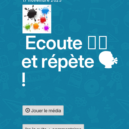
17 novembre 2025
Ecoute 👂🏻
et répète 🗣️
!
Jouer le média