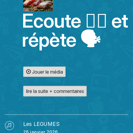
Ecoute 👂🏻 et
répète 🗣️
Jouer le média
lire la suite + commentaires
Les LEGUMES
26 janvier 2026