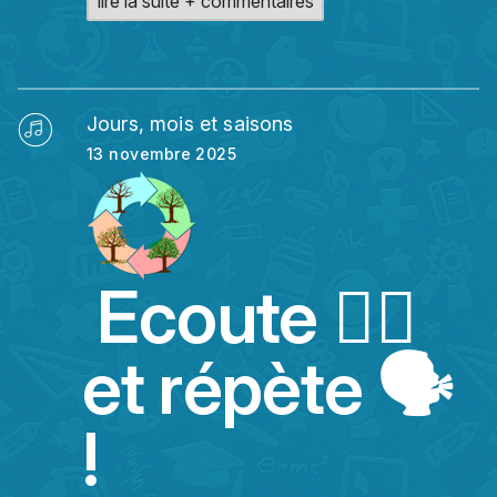
lire la suite + commentaires
Jours, mois et saisons
13 novembre 2025
Ecoute 👂🏻
et répète 🗣️
!