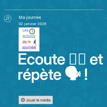
Ma journée
02 janvier 2026
Ecoute 👂🏻 et
répète 🗣️ !
Jouer le média