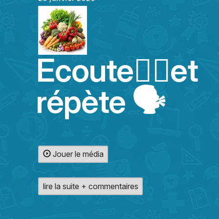
Ecoute👂🏻et
répète 🗣️
Jouer le média
lire la suite + commentaires