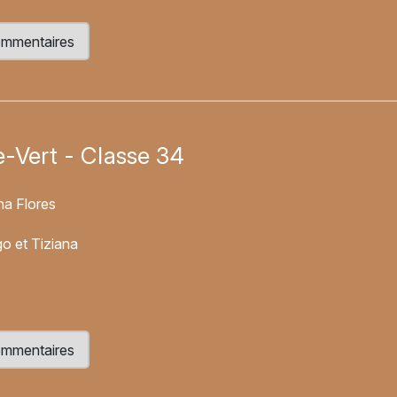
 commentaires
e-Vert - Classe 34
na Flores
go et Tiziana
 commentaires