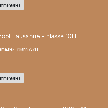
 commentaires
chool Lausanne - classe 10H
 Demaurex, Yoann Wyss
 commentaires