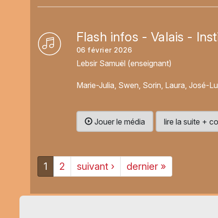
Flash infos - Valais - In
06 février 2026
Lebsir Samuël (enseignant)
Marie-Julia, Swen, Sorin, Laura, José-L
Jouer le média
lire la suite +
1
2
suivant ›
dernier »