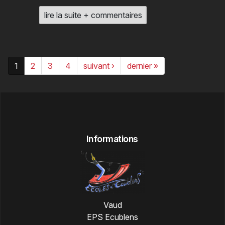
lire la suite + commentaires
1
2
3
4
suivant ›
dernier »
Informations
Vaud
EPS Ecublens