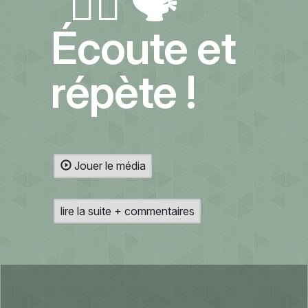
👂🏻 🗣️
Écoute et
répète !
Jouer le média
lire la suite + commentaires