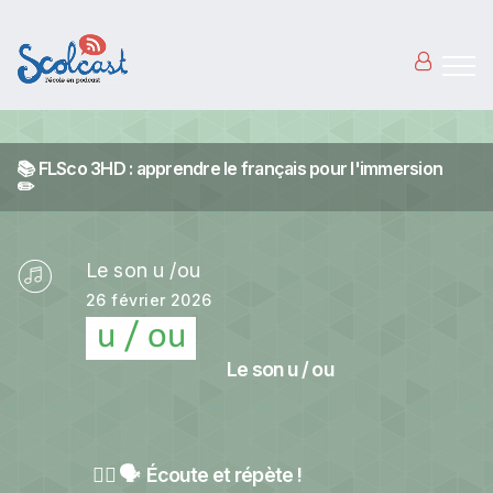
Aller au contenu principal
📚 FLSco 3HD : apprendre le français pour l'immersion
✏️
Le son u /ou
26 février 2026
Le son u / ou
👂🏻 🗣️ Écoute et répète !