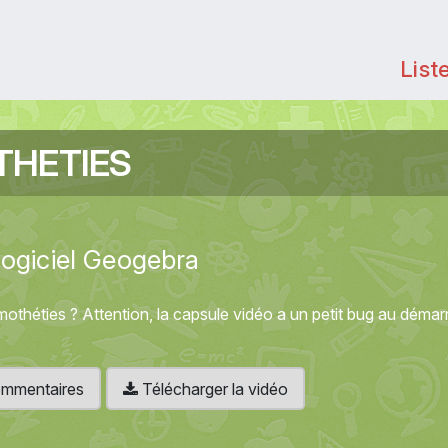
List
HETIES
logiciel Geogebra
othéties ? Attention, la capsule vidéo a un petit bug au démar
 commentaires
Télécharger la vidéo