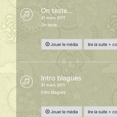
On teste…
31 mars 2011
On teste…
Jouer le média
lire la suite +
Intro blagues
31 mars 2011
Intro blagues
Jouer le média
lire la suite +