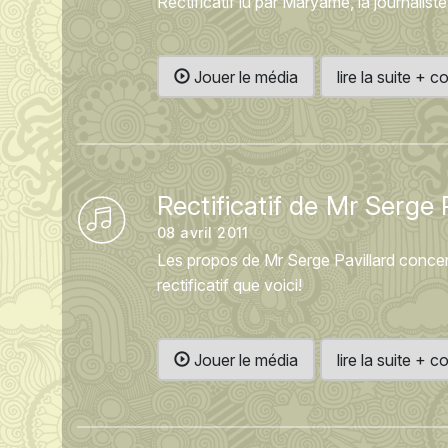
Rectificatif lu par Maryame, la journalis
Jouer le média
lire la suite +
Rectificatif de Mr Serge 
08 avril 2011
Les propos de Mr Serge Pavillard concer
rectificatif que voici!
Jouer le média
lire la suite +