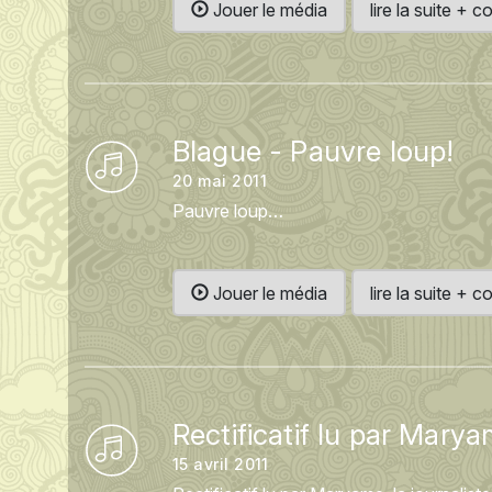
Jouer le média
lire la suite +
Blague - Pauvre loup!
20 mai 2011
Pauvre loup…
Jouer le média
lire la suite +
Rectificatif lu par Mary
15 avril 2011