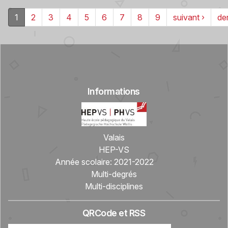
1
2
3
4
5
6
7
8
9
suivant ›
der
Informations
Valais
HEP-VS
Année scolaire:
2021-2022
Multi-degrés
Multi-disciplines
QRCode et RSS