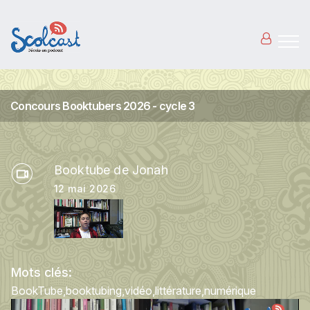
Aller au contenu principal
Concours Booktubers 2026 - cycle 3
Booktube de Jonah
12 mai 2026
Mots clés:
BookTube
booktubing
vidéo
littérature
numérique