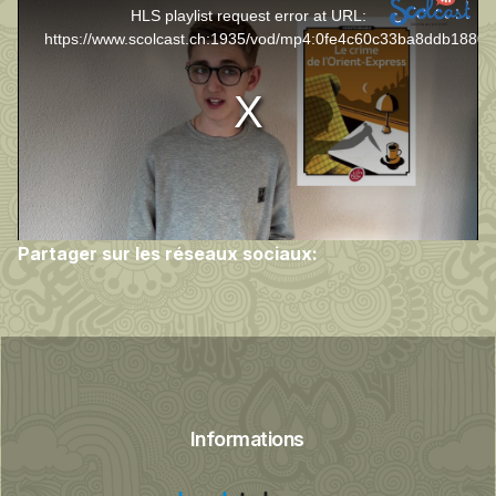
HLS playlist request error at URL:
is
https://www.scolcast.ch:1935/vod/mp4:0fe4c60c33ba8ddb1880
a
modal
window.
Partager sur les réseaux sociaux:
Informations