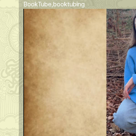
BookTube
booktubing