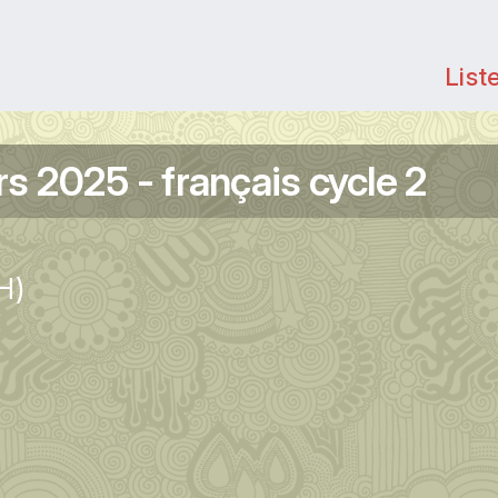
List
 2025 - français cycle 2
H)