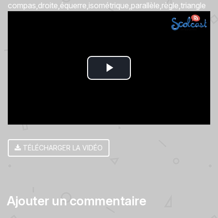
compas
droite
équerre
isométrique
parallèle
règle
triangle
Play
Video
TÉLÉCHARGER LA VIDÉO
Ajouter un commentaire