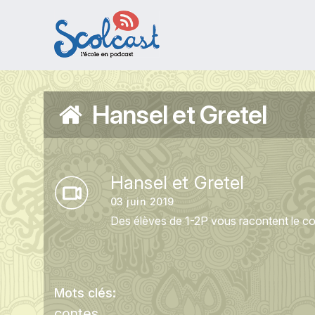
Aller au contenu principal
Hansel et Gretel
Hansel et Gretel
03 juin 2019
Des élèves de 1-2P vous racontent le con
Mots clés:
contes