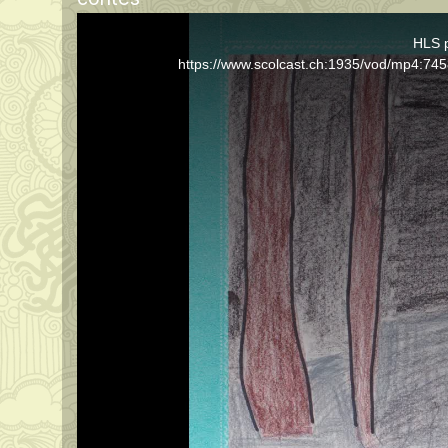
This
HLS p
is
https://www.scolcast.ch:1935/vod/mp4:
a
modal
window.