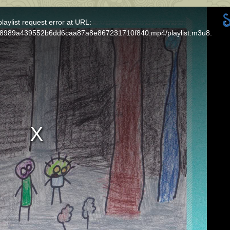
laylist request error at URL:
7458989a439552b6dd6caa87a8e867231710f840.mp4/playlist.m3u8.