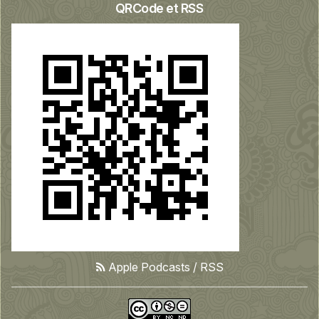
QRCode et RSS
Apple Podcasts
/
RSS