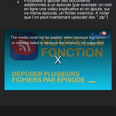
Possibilité d'ajouter des documents
additionnels à un épisode (par exemple: on met
en ligne une vidéo explicative et on ajoute, sur
ce même épisode, un fichier exercice. A noter
que l'on peut maintenant uplaoder des ".zip")
This
The media could not be loaded, either because the server
is
or network failed or because the format is not supported.
a
modal
window.