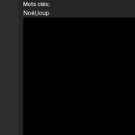
Mots clés:
Noël
loup