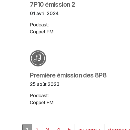
7P10 émission 2
01 avril 2024
Podcast:
Coppet FM
Première émission des 8P8
25 août 2023
Podcast:
Coppet FM
1
2
3
4
5
suivant ›
dernier 