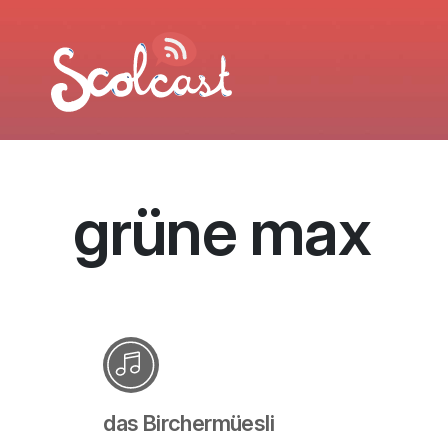
Aller au contenu principal
grüne max
das Birchermüesli